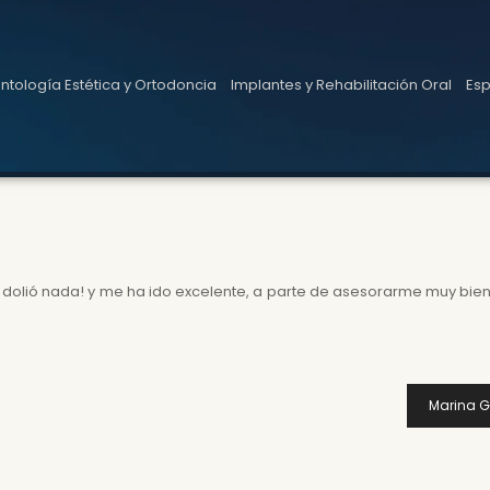
tología Estética y Ortodoncia
Implantes y Rehabilitación Oral
Esp
me dolió nada! y me ha ido excelente, a parte de asesorarme muy bie
Marina G