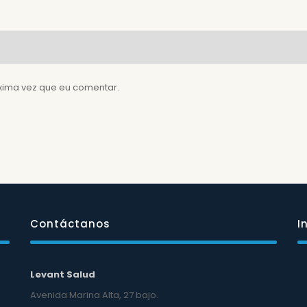
xima vez que eu comentar.
Contáctanos
I
Levant Salud
Avenida Marina Alta, 27 bajo.