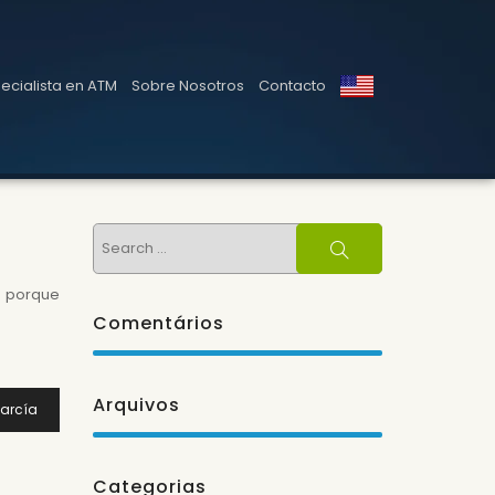
ecialista en ATM
Sobre Nosotros
Contacto
Search
Search
for:
n porque
Comentários
Arquivos
arcía
Categorias