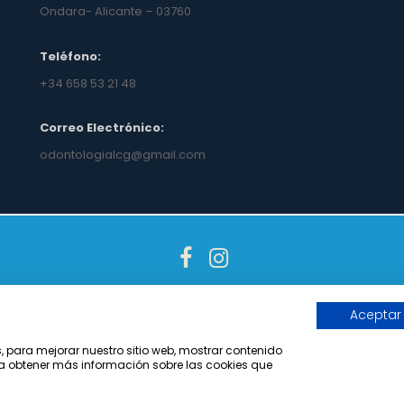
Ondara- Alicante – 03760
Teléfono:
+34 658 53 21 48
Correo Electrónico:
odontologialcg@gmail.com
Copyright © Levante Salud Odontología - v.2021
Aceptar
s, para mejorar nuestro sitio web, mostrar contenido
ara obtener más información sobre las cookies que