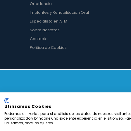
Ortodoncia
Implantes y Rehabilitación Oral
Especialista en ATM
Sobre Nosotros
Contacto
Política de Cookies
Utilizamos Cookies
Podemos utilizarlas para el análisis de los datos de nuestros visitante
personalizado y brindarle una excelente experiencia en el sitio web. P
utilizamos, abre los ajustes.